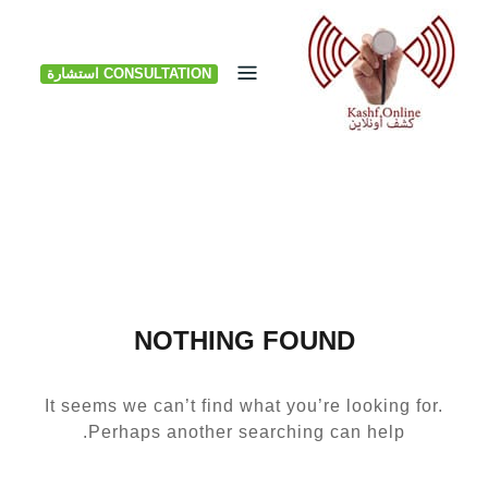
Ski
t
CONSULTATION استشارة
conten
NOTHING FOUND
It seems we can’t find what you’re looking for.
Perhaps another searching can help.