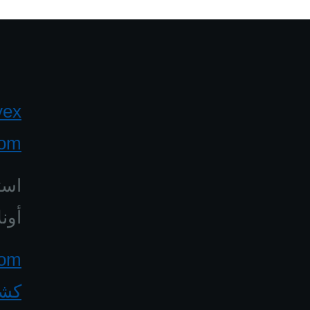
yex
com
است
أونل
كشف