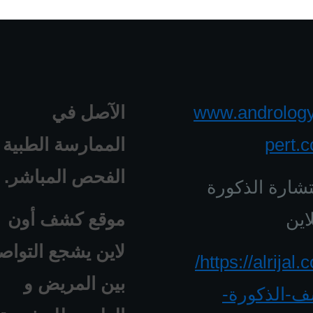
www.androlog
الآصل في
pert.
الممارسة الطبية 
الفحص المباشر.
شارة الذكورة
اين
موقع كشف أون
لاين يشجع التواص
https://alrijal.com/
بين المريض و
-الذكورة-