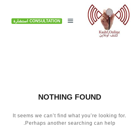
Ski
t
CONSULTATION استشارة
conten
NOTHING FOUND
It seems we can’t find what you’re looking for.
Perhaps another searching can help.