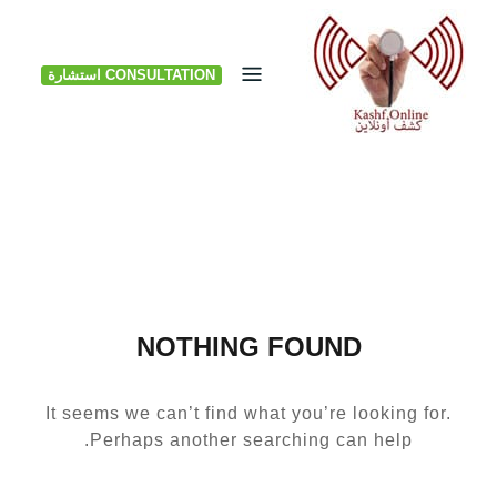
Ski
t
CONSULTATION استشارة
conten
NOTHING FOUND
It seems we can’t find what you’re looking for.
Perhaps another searching can help.