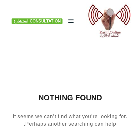
Ski
t
CONSULTATION استشارة
conten
NOTHING FOUND
It seems we can’t find what you’re looking for.
Perhaps another searching can help.