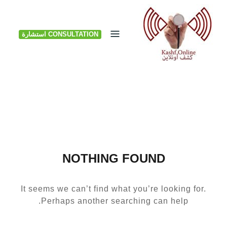
Ski
t
CONSULTATION استشارة
conten
NOTHING FOUND
It seems we can’t find what you’re looking for.
Perhaps another searching can help.