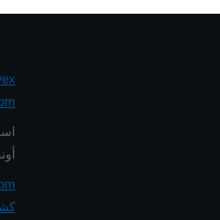
yex
com
است
أونل
كشف