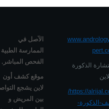
www.androlog
الآصل في
pert.
الممارسة الطبية 
الفحص المباشر.
شارة الذكورة
اين
موقع كشف أون
لاين يشجع التواص
https://alrijal.com/
بين المريض و
-الذكورة-