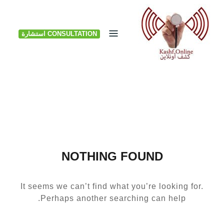
Ski
t
CONSULTATION استشارة
conten
NOTHING FOUND
It seems we can’t find what you’re looking for.
Perhaps another searching can help.