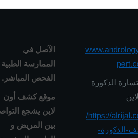
www.androlog
الآصل في
pert.
الممارسة الطبية 
الفحص المباشر.
شارة الذكورة
اين
موقع كشف أون
لاين يشجع التواص
https://alrijal.com/
بين المريض و
-الذكورة-