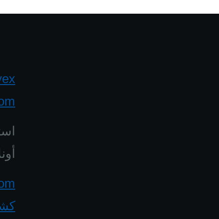
yex
com
است
أونل
كشف