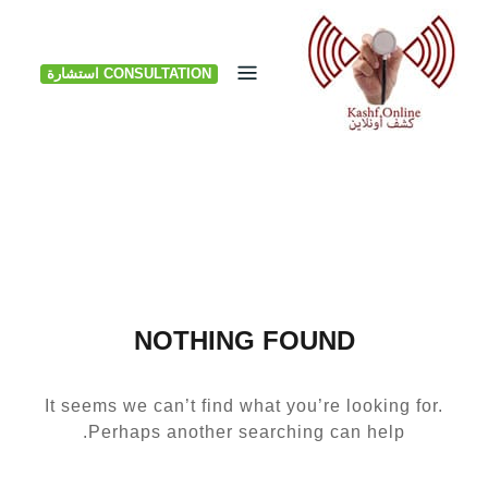
Ski
t
CONSULTATION استشارة
conten
NOTHING FOUND
It seems we can’t find what you’re looking for.
Perhaps another searching can help.