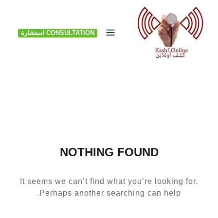
Ski
t
CONSULTATION استشارة
conten
NOTHING FOUND
It seems we can’t find what you’re looking for.
Perhaps another searching can help.