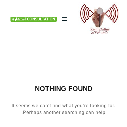
Ski
t
CONSULTATION استشارة
conten
NOTHING FOUND
It seems we can’t find what you’re looking for.
Perhaps another searching can help.