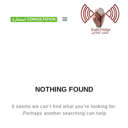
Ski
t
CONSULTATION استشارة
conten
NOTHING FOUND
It seems we can’t find what you’re looking for.
Perhaps another searching can help.