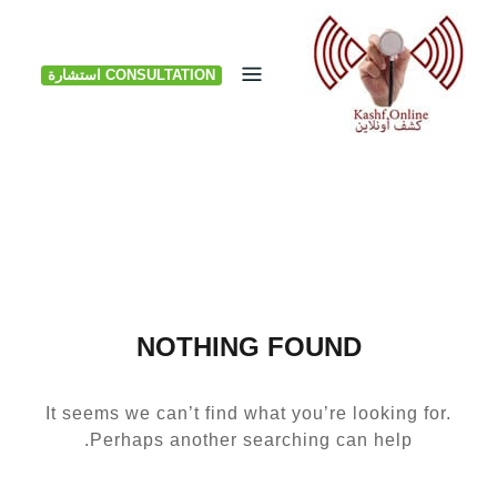
Ski
t
CONSULTATION استشارة
conten
NOTHING FOUND
It seems we can’t find what you’re looking for.
Perhaps another searching can help.