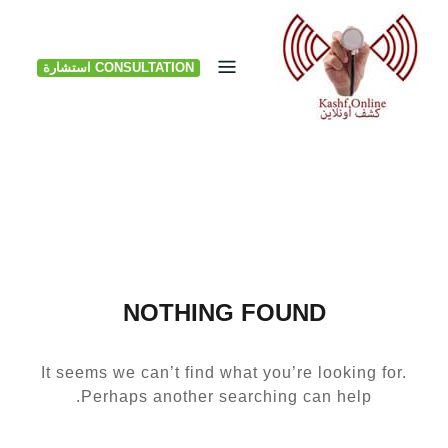
Ski
t
CONSULTATION استشارة
conten
NOTHING FOUND
It seems we can’t find what you’re looking for.
Perhaps another searching can help.