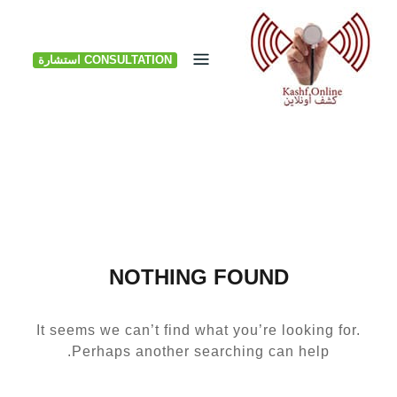
Ski
t
CONSULTATION استشارة
conten
NOTHING FOUND
It seems we can’t find what you’re looking for.
Perhaps another searching can help.