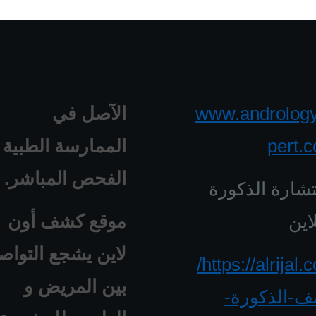
www.androlog
الآصل في
pert.
الممارسة الطبية 
الفحص المباشر.
شارة الذكورة
اين
موقع كشف أون
لاين يشجع التواص
https://alrijal.com/
بين المريض و
-الذكورة-