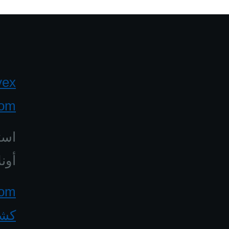
yex
com
است
أونل
كشف