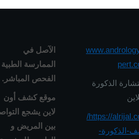
www.androlog
الآصل في
pert.
الممارسة الطبية 
الفحص المباشر.
شارة الذكورة
اين
موقع كشف أون
لاين يشجع التواص
https://alrijal.com/
بين المريض و
-الذكورة-