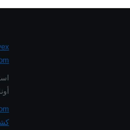
yex
com
است
أونل
كشف