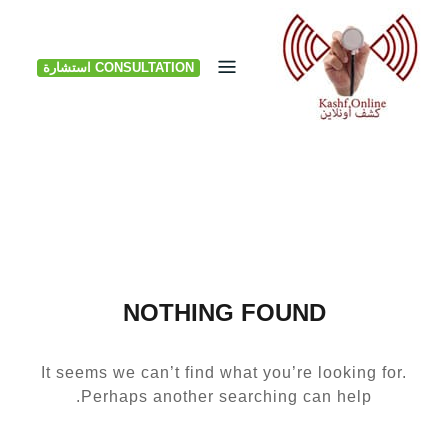
Ski
t
CONSULTATION استشارة
conten
NOTHING FOUND
It seems we can’t find what you’re looking for.
Perhaps another searching can help.