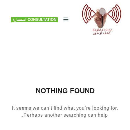
Ski
t
CONSULTATION استشارة
conten
NOTHING FOUND
It seems we can’t find what you’re looking for.
Perhaps another searching can help.