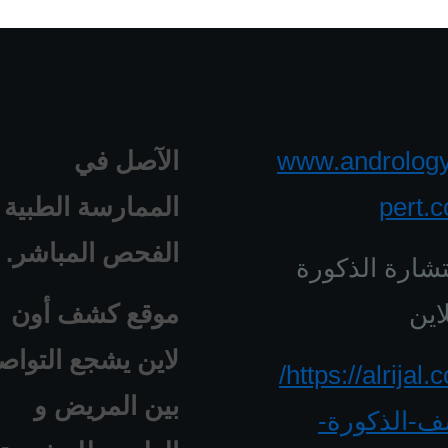
www.androlog
الآصل في
pert.
الممارسة الطبية 
الفحص المباشر.
شارة الذكورة
اين
موقع كشف أون
لاين يشجع التواص
https://alrijal.com/
بين المريض و
-الذكورة-