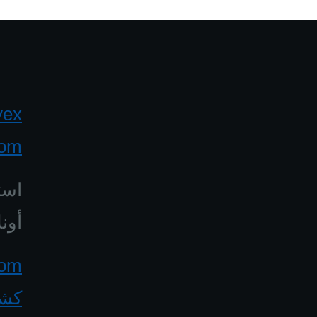
yex
com
است
أونل
كشف