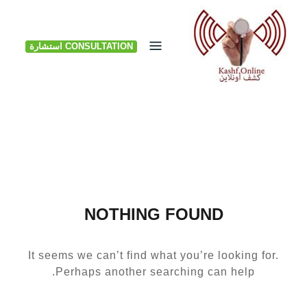
Ski
t
CONSULTATION استشارة
conten
NOTHING FOUND
It seems we can’t find what you’re looking for.
Perhaps another searching can help.