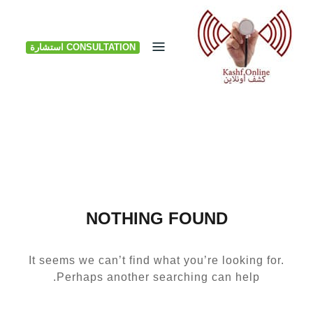
Ski
t
CONSULTATION استشارة
conten
NOTHING FOUND
It seems we can’t find what you’re looking for.
Perhaps another searching can help.