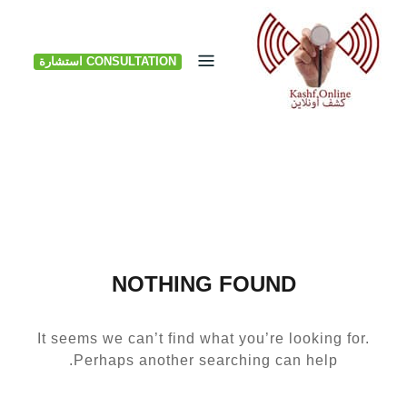
Ski
t
CONSULTATION استشارة
conten
NOTHING FOUND
It seems we can’t find what you’re looking for.
Perhaps another searching can help.