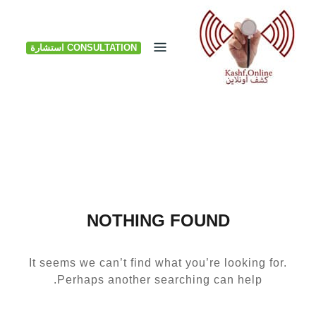
Ski
t
CONSULTATION استشارة
conten
NOTHING FOUND
It seems we can’t find what you’re looking for.
Perhaps another searching can help.