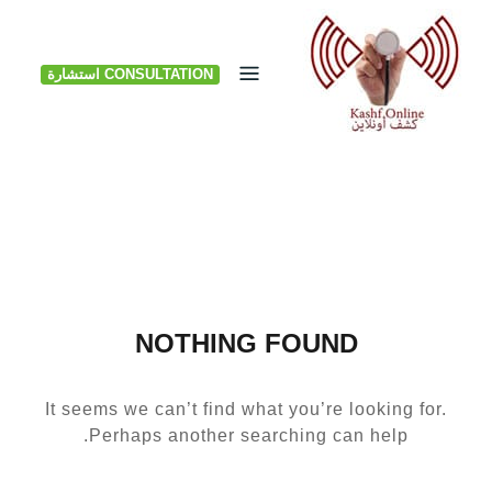
Ski
t
CONSULTATION استشارة
conten
NOTHING FOUND
It seems we can’t find what you’re looking for.
Perhaps another searching can help.