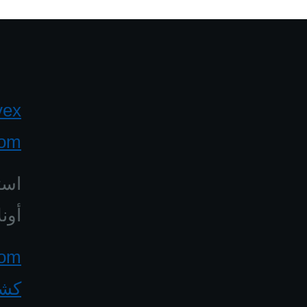
yex
com
است
أونل
كشف