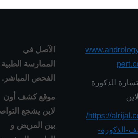
www.androlog
الآصل في
pert.
الممارسة الطبية 
الفحص المباشر.
شارة الذكورة
اين
موقع كشف أون
لاين يشجع التواص
https://alrijal.com/
بين المريض و
-الذكورة-