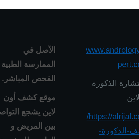
www.androlog
الآصل في
pert.
الممارسة الطبية 
الفحص المباشر.
شارة الذكورة
اين
موقع كشف أون
لاين يشجع التواص
https://alrijal.com/
بين المريض و
-الذكورة-