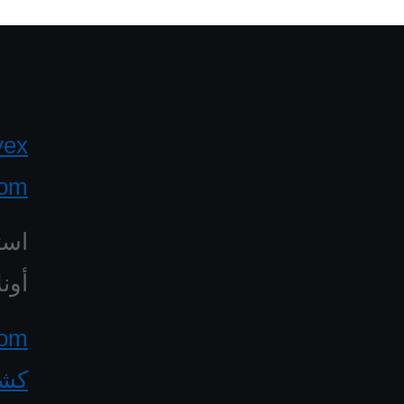
yex
com
است
أونل
كشف