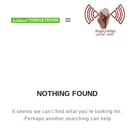
Ski
t
CONSULTATION استشارة
conten
NOTHING FOUND
It seems we can’t find what you’re looking for.
Perhaps another searching can help.