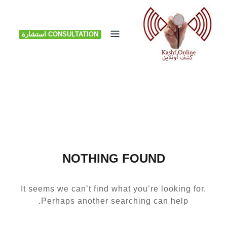
Ski
t
CONSULTATION استشارة
conten
NOTHING FOUND
It seems we can’t find what you’re looking for.
Perhaps another searching can help.