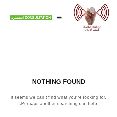
Ski
t
CONSULTATION استشارة
conten
NOTHING FOUND
It seems we can’t find what you’re looking for.
Perhaps another searching can help.