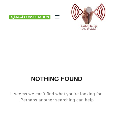
Ski
t
CONSULTATION استشارة
conten
NOTHING FOUND
It seems we can’t find what you’re looking for.
Perhaps another searching can help.