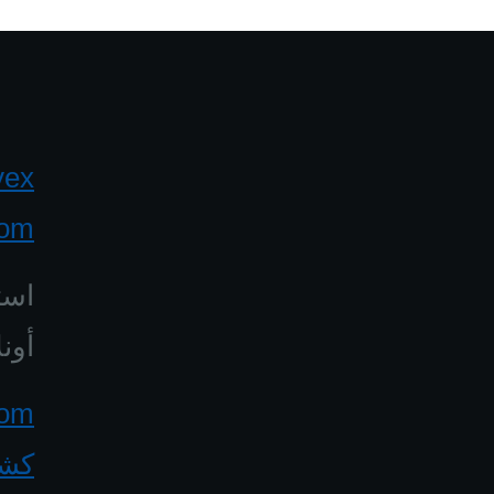
yex
com
است
أونل
كشف