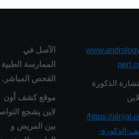
www.androlog
الآصل في
pert.
الممارسة الطبية 
الفحص المباشر.
شارة الذكورة
اين
موقع كشف أون
لاين يشجع التواص
https://alrijal.com/
بين المريض و
-الذكورة-