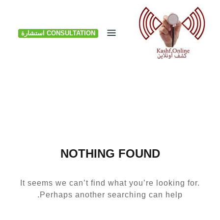
Ski
t
CONSULTATION استشارة
conten
NOTHING FOUND
It seems we can’t find what you’re looking for.
Perhaps another searching can help.