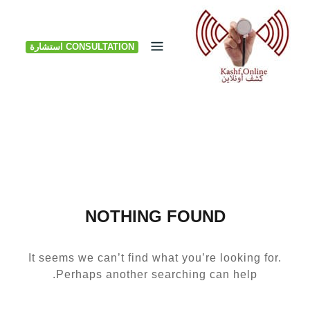
Ski
t
CONSULTATION استشارة
conten
NOTHING FOUND
It seems we can’t find what you’re looking for.
Perhaps another searching can help.