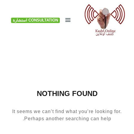
Ski
t
CONSULTATION استشارة
conten
NOTHING FOUND
It seems we can’t find what you’re looking for.
Perhaps another searching can help.