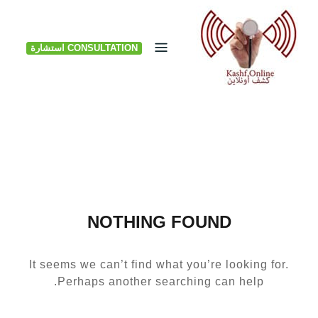
Ski
t
CONSULTATION استشارة
conten
NOTHING FOUND
It seems we can’t find what you’re looking for.
Perhaps another searching can help.