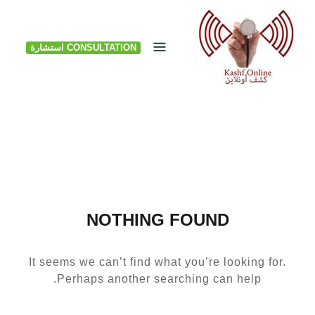
Ski
t
CONSULTATION استشارة
conten
NOTHING FOUND
It seems we can’t find what you’re looking for.
Perhaps another searching can help.