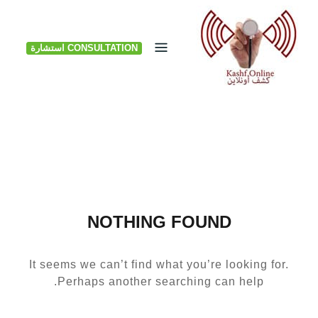
Ski
t
CONSULTATION استشارة
conten
NOTHING FOUND
It seems we can’t find what you’re looking for.
Perhaps another searching can help.