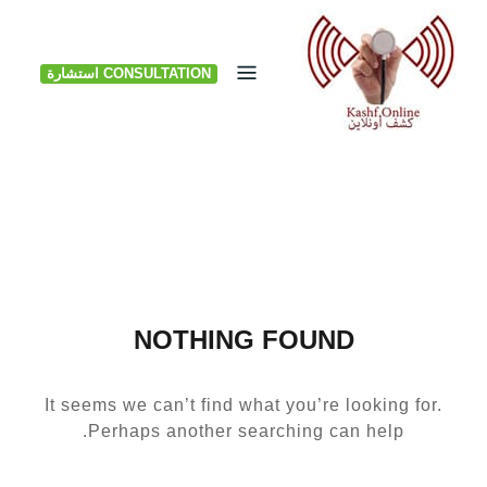
Ski
t
CONSULTATION استشارة
conten
NOTHING FOUND
It seems we can’t find what you’re looking for.
Perhaps another searching can help.