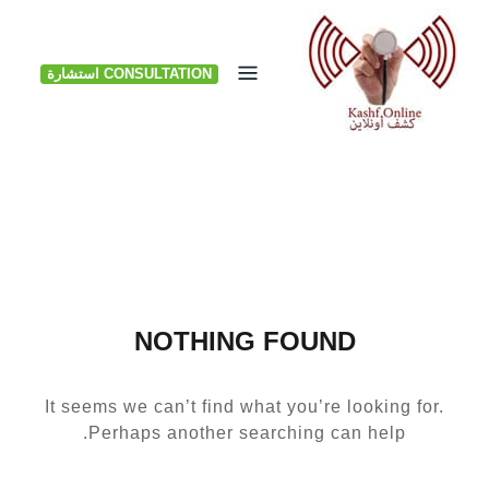
Ski
t
CONSULTATION استشارة
conten
NOTHING FOUND
It seems we can’t find what you’re looking for.
Perhaps another searching can help.