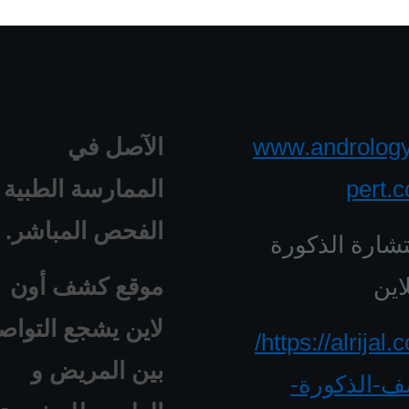
www.androlog
الآصل في
pert.
الممارسة الطبية 
الفحص المباشر.
شارة الذكورة
اين
موقع كشف أون
لاين يشجع التواص
https://alrijal.com/
بين المريض و
-الذكورة-