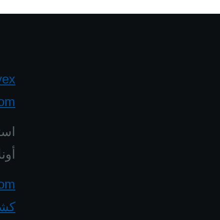
yex
com
است
أونل
كشف