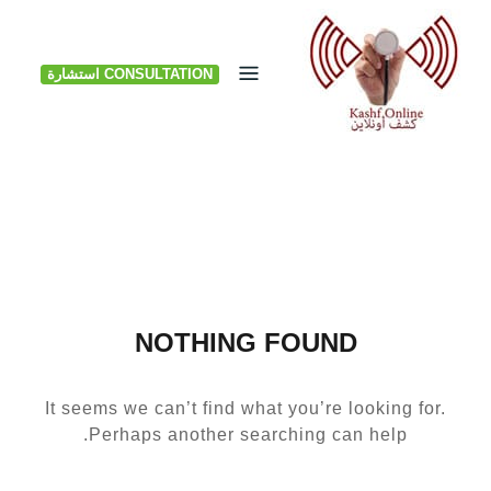
Ski
t
CONSULTATION استشارة
conten
NOTHING FOUND
It seems we can’t find what you’re looking for.
Perhaps another searching can help.