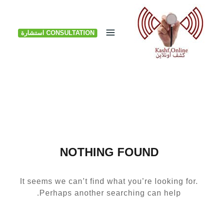
Ski
t
CONSULTATION استشارة
conten
NOTHING FOUND
It seems we can’t find what you’re looking for.
Perhaps another searching can help.