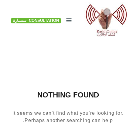
Ski
t
CONSULTATION استشارة
conten
NOTHING FOUND
It seems we can’t find what you’re looking for.
Perhaps another searching can help.