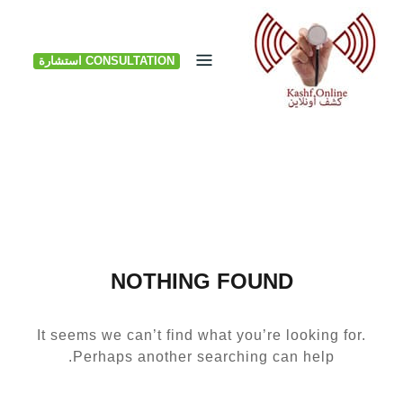
Ski
t
CONSULTATION استشارة
conten
NOTHING FOUND
It seems we can’t find what you’re looking for.
Perhaps another searching can help.