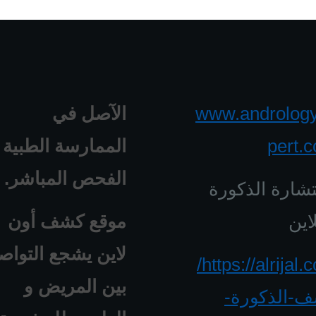
www.androlog
الآصل في
pert.
الممارسة الطبية 
الفحص المباشر.
شارة الذكورة
اين
موقع كشف أون
لاين يشجع التواص
https://alrijal.com/
بين المريض و
-الذكورة-