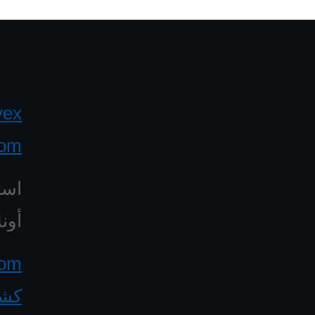
yex
com
است
أونل
كشف