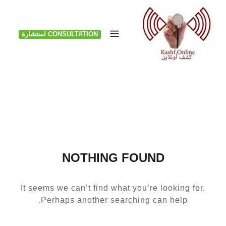
Ski
t
CONSULTATION استشارة
conten
NOTHING FOUND
It seems we can’t find what you’re looking for.
Perhaps another searching can help.