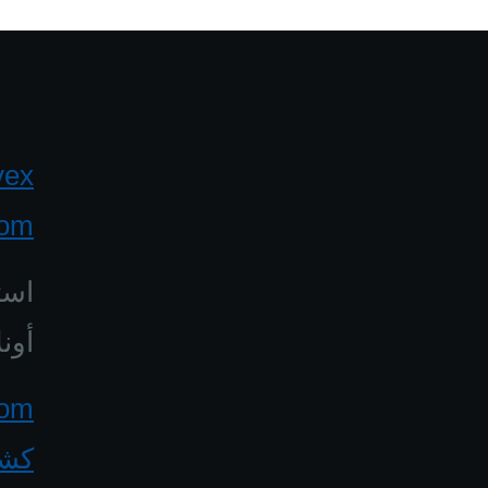
yex
com
است
أونل
كشف