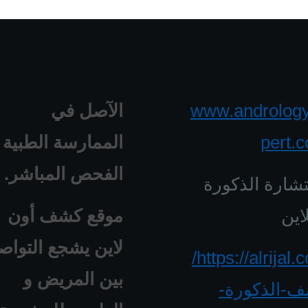
www.androlog
الآصل في
pert.
الممارسة الطبية 
الفحص المباشر.
شارة الذكورة
اين
موقع كشف أون
لاين يشجع التواص
https://alrijal.com/
بين المريض و
-الذكورة-