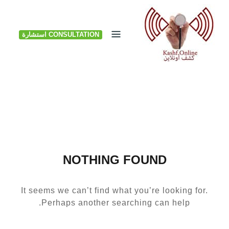
Ski
t
CONSULTATION استشارة
conten
NOTHING FOUND
It seems we can’t find what you’re looking for.
Perhaps another searching can help.